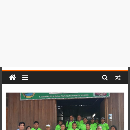
del
Perú,
Mundo
,
Ucayali,
San
Martín
y
Loreto