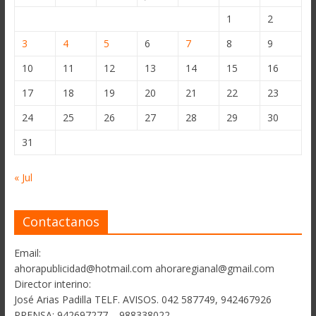
1
2
3
4
5
6
7
8
9
10
11
12
13
14
15
16
17
18
19
20
21
22
23
24
25
26
27
28
29
30
31
« Jul
Contactanos
Email:
ahorapublicidad@hotmail.com ahoraregianal@gmail.com
Director interino:
José Arias Padilla TELF. AVISOS. 042 587749, 942467926
PRENSA: 942697277 – 988338022