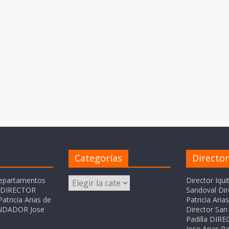
Categorías
Directo
Categorías
departamentos
Director Iqui
o DIRECTOR
Sandoval Dir
atricia Arias de
Patricia Ari
FUNDADOR Jose
Director San 
Padilla DI
Jose Arias Pa