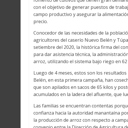
fomento de cultivos que tienen gran demanda
con el objetivo de generar puestos de trabaj
campo productivo y asegurar la alimentació
precio.
Conocedor de las necesidades de la població
agricultores del caserío Nuevo Belén y Túpa
setiembre del 2020, la histórica firma del co
para dar asistencia técnica, la administració
arroz, utilizando el sistema bajo riego en 62
Luego de 4 meses, estos son los resultados 
Belén, en esta primera campaña, han cosecha
que son apilados en sacos de 65 kilos y pos
acumulados en la ladera del afluente, que l
Las familias se encuentran contentas porque 
confianza hacia la autoridad manantaína po
la producción de arroz con respecto a camp
convenio entre la Dirección de Agricultura d