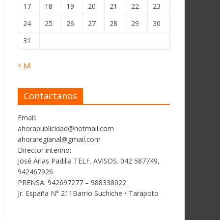
17
18
19
20
21
22
23
24
25
26
27
28
29
30
31
« Jul
Contactanos
Email:
ahorapublicidad@hotmail.com
ahoraregianal@gmail.com
Director interino:
José Arias Padilla TELF. AVISOS. 042 587749,
942467926
PRENSA: 942697277 – 988338022
Jr. España N° 211Barrio Suchiche • Tarapoto