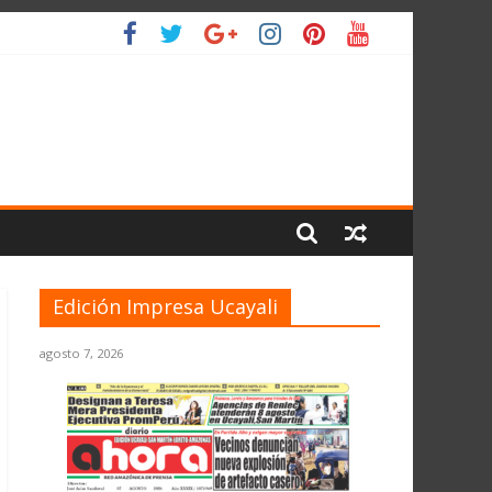
IO
Edición Impresa Ucayali
agosto 7, 2026