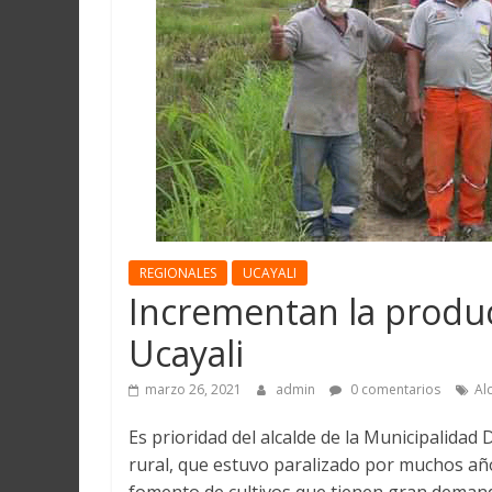
Martín
y
Loreto
REGIONALES
UCAYALI
Incrementan la produc
Ucayali
marzo 26, 2021
admin
0 comentarios
Al
Es prioridad del alcalde de la Municipalidad 
rural, que estuvo paralizado por muchos año