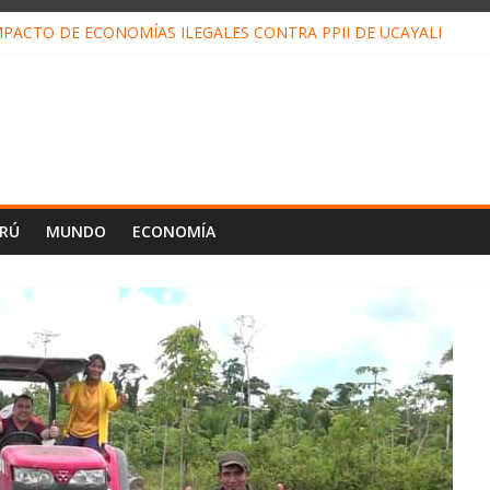
PACTO DE ECONOMÍAS ILEGALES CONTRA PPII DE UCAYALI
E PETRÓLEO EN PERÚ SUPERÓ LOS 36 MIL BARRILES/DÍA EN JUL
ENDRÁ LA VISITA DEL PAPA LEÓN XIV A PUCALLPA
CONCURSO DE MICRORELATOS BIBLIOTECUENTO 2026
NUEVA DIRECTIVA SUDUNU
ERÚ
MUNDO
ECONOMÍA