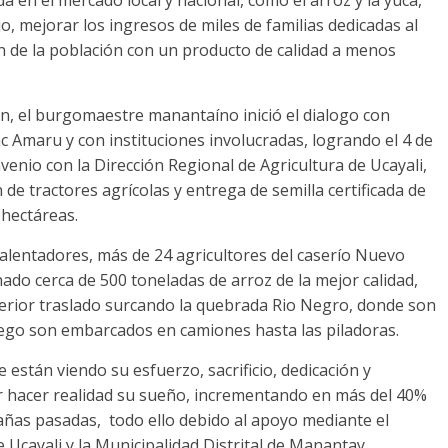
 en el mercado local y nacional, como el arroz y la yuca,
o, mejorar los ingresos de miles de familias dedicadas al
n de la población con un producto de calidad a menos
n, el burgomaestre manantaíno inició el dialogo con
c Amaru y con instituciones involucradas, logrando el 4 de
nvenio con la Dirección Regional de Agricultura de Ucayali,
n de tractores agrícolas y entrega de semilla certificada de
 hectáreas.
alentadores, más de 24 agricultores del caserío Nuevo
do cerca de 500 toneladas de arroz de la mejor calidad,
terior traslado surcando la quebrada Rio Negro, donde son
uego son embarcados en camiones hasta las piladoras.
están viendo su esfuerzo, sacrificio, dedicación y
r hacer realidad su sueño, incrementando en más del 40%
añas pasadas, todo ello debido al apoyo mediante el
e Ucayali y la Municipalidad Distrital de Manantay.