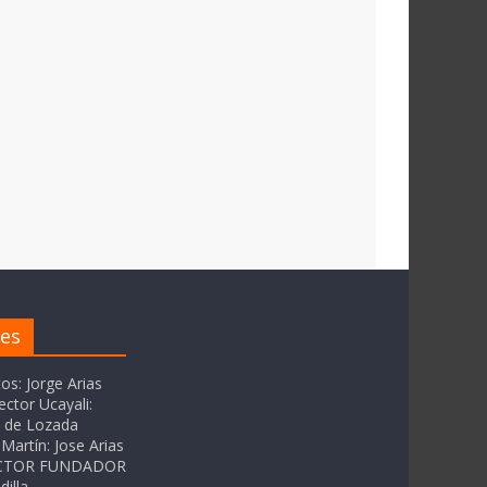
res
tos: Jorge Arias
ector Ucayali:
as de Lozada
Martín: Jose Arias
RECTOR FUNDADOR
dilla