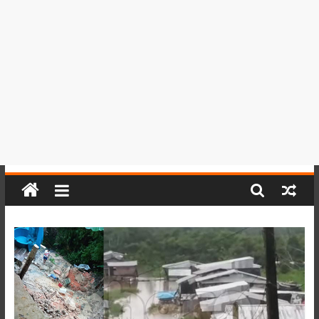
del
Perú,
Mundo
,
Ucayali,
San
Martín
y
Loreto