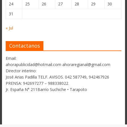
24
25
26
27
28
29
30
31
« Jul
Contactanos
Email:
ahorapublicidad@hotmail.com ahoraregianal@gmail.com
Director interino:
José Arias Padilla TELF. AVISOS. 042 587749, 942467926
PRENSA: 942697277 – 988338022
Jr. España N° 211Barrio Suchiche • Tarapoto