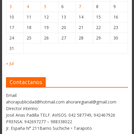
3
4
5
6
7
8
9
10
11
12
13
14
15
16
17
18
19
20
21
22
23
24
25
26
27
28
29
30
31
« Jul
Contactanos
Email:
ahorapublicidad@hotmail.com ahoraregianal@gmail.com
Director interino:
José Arias Padilla TELF. AVISOS. 042 587749, 942467926
PRENSA: 942697277 – 988338022
Jr. España N° 211Barrio Suchiche • Tarapoto