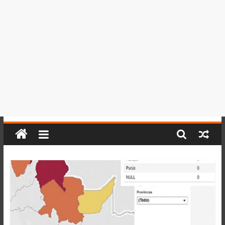
del
Perú,
Mundo
,
Ucayali,
San
Martín
y
Loreto