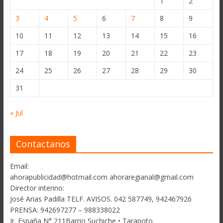
1
2
3
4
5
6
7
8
9
10
11
12
13
14
15
16
17
18
19
20
21
22
23
24
25
26
27
28
29
30
31
« Jul
Contactanos
Email:
ahorapublicidad@hotmail.com ahoraregianal@gmail.com
Director interino:
José Arias Padilla TELF. AVISOS. 042 587749, 942467926
PRENSA: 942697277 – 988338022
Jr. España N° 211Barrio Suchiche • Tarapoto