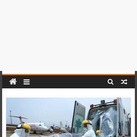
del
Perú,
Mundo
,
Ucayali,
San
Martín
y
Loreto