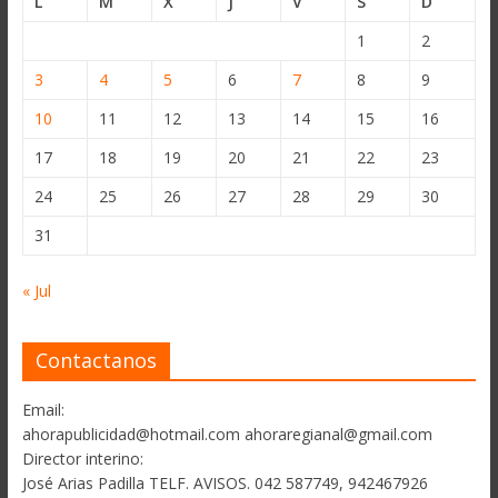
L
M
X
J
V
S
D
1
2
3
4
5
6
7
8
9
10
11
12
13
14
15
16
17
18
19
20
21
22
23
24
25
26
27
28
29
30
31
« Jul
Contactanos
Email:
ahorapublicidad@hotmail.com ahoraregianal@gmail.com
Director interino:
José Arias Padilla TELF. AVISOS. 042 587749, 942467926