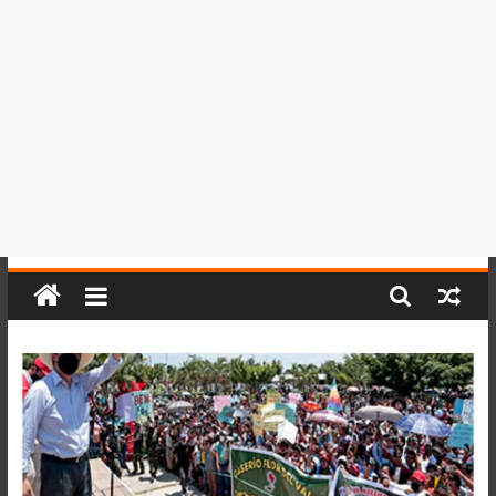
del
Perú,
Mundo
,
Ucayali,
San
Martín
y
Loreto