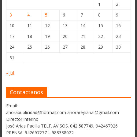
1
2
3
4
5
6
7
8
9
10
11
12
13
14
15
16
17
18
19
20
21
22
23
24
25
26
27
28
29
30
31
« Jul
Contactanos
Email:
ahorapublicidad@hotmail.com ahoraregianal@gmail.com
Director interino:
José Arias Padilla TELF. AVISOS. 042 587749, 942467926
PRENSA: 942697277 – 988338022