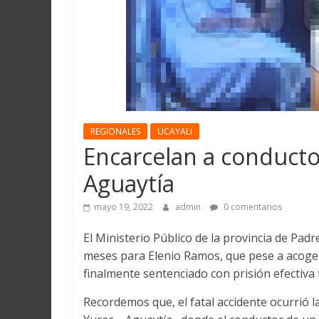
Martín
y
Loreto
REGIONALES
UCAYALI
Encarcelan a conducto
Aguaytía
mayo 19, 2022
admin
0 comentarios
El Ministerio Público de la provincia de Padr
meses para Elenio Ramos, que pese a acogers
finalmente sentenciado con prisión efectiva
Recordemos que, el fatal accidente ocurrió 