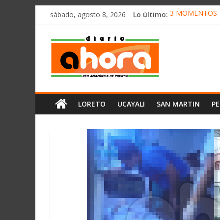
олимп казино
Saltar
sábado, agosto 8, 2026
Lo último:
3 MOMENTOS T
al
CONVOCAN A 
contenido
Diario
ELEGIRÁN LA 
DENUNCIAN IM
PRODUCCIÓN D
Ahora
Cadena
LORETO
UCAYALI
SAN MARTIN
P
Amazónica
de
Prensa
Noticias
del
Perú,
Mundo
,
Ucayali,
San