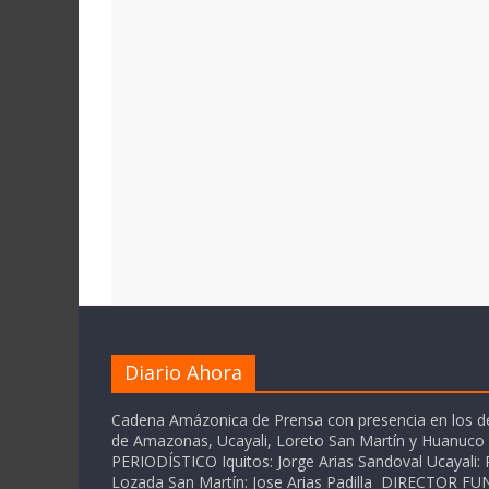
Diario Ahora
Cadena Amázonica de Prensa con presencia en los 
de Amazonas, Ucayali, Loreto San Martín y Huanuc
PERIODÍSTICO Iquitos: Jorge Arias Sandoval Ucayali: P
Lozada San Martín: Jose Arias Padilla DIRECTOR 