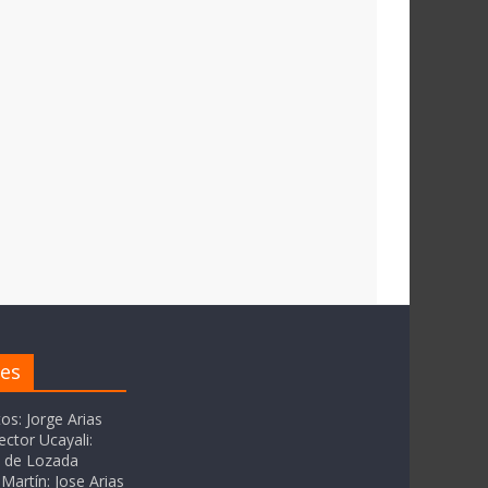
res
tos: Jorge Arias
ector Ucayali:
as de Lozada
Martín: Jose Arias