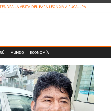
ENDRÁ LA VISITA DEL PAPA LEÓN XIV A PUCALLPA
CONCURSO DE MICRORELATOS BIBLIOTECUENTO 2026
NUEVA DIRECTIVA SUDUNU
PACTO DE ECONOMÍAS ILEGALES CONTRA PPII DE UCAYALI
E PETRÓLEO EN PERÚ SUPERÓ LOS 36 MIL BARRILES/DÍA EN JUL
ERÚ
MUNDO
ECONOMÍA