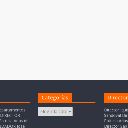
Categorías
Directo
Categorías
departamentos
Director Iqui
o DIRECTOR
Sandoval Dir
atricia Arias de
Patricia Ari
FUNDADOR Jose
Director San 