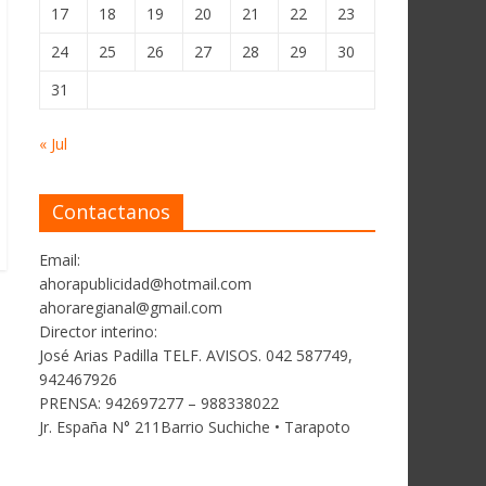
17
18
19
20
21
22
23
24
25
26
27
28
29
30
31
« Jul
Contactanos
Email:
ahorapublicidad@hotmail.com
ahoraregianal@gmail.com
Director interino:
José Arias Padilla TELF. AVISOS. 042 587749,
942467926
PRENSA: 942697277 – 988338022
Jr. España N° 211Barrio Suchiche • Tarapoto