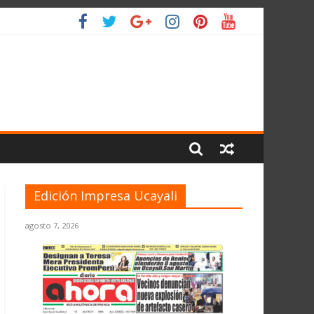
IO
Edición Impresa Ucayali
agosto 7, 2026