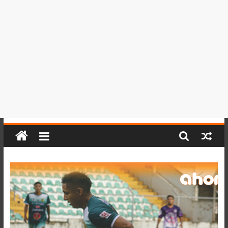
del
Perú,
Mundo
,
Ucayali,
San
Martín
y
Loreto