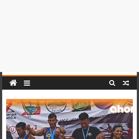
del
Perú,
Mundo
,
Ucayali,
San
Martín
y
Loreto