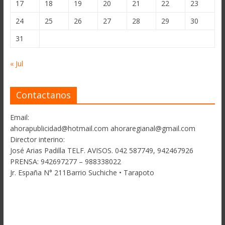
17
18
19
20
21
22
23
24
25
26
27
28
29
30
31
« Jul
Contactanos
Email:
ahorapublicidad@hotmail.com ahoraregianal@gmail.com
Director interino:
José Arias Padilla TELF. AVISOS. 042 587749, 942467926
PRENSA: 942697277 – 988338022
Jr. España N° 211Barrio Suchiche • Tarapoto