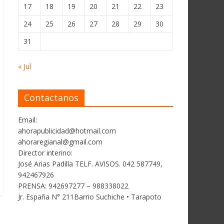
17
18
19
20
21
22
23
24
25
26
27
28
29
30
31
« Jul
Contactanos
Email:
ahorapublicidad@hotmail.com
ahoraregianal@gmail.com
Director interino:
José Arias Padilla TELF. AVISOS. 042 587749,
942467926
PRENSA: 942697277 – 988338022
Jr. España N° 211Barrio Suchiche • Tarapoto