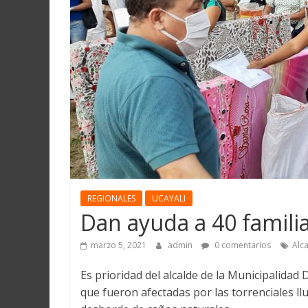
Martín
y
Loreto
REGIONALES
UCAYALI
Dan ayuda a 40 famili
marzo 5, 2021
admin
0 comentarios
Alc
Es prioridad del alcalde de la Municipalidad D
que fueron afectadas por las torrenciales ll