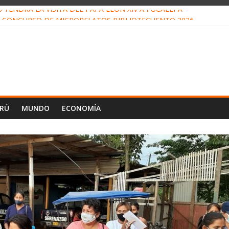
TENDRÁ LA VISITA DEL PAPA LEÓN XIV A PUCALLPA
 CONCURSO DE MICRORELATOS BIBLIOTECUENTO 2026
 NUEVA DIRECTIVA SUDUNU
MPACTO DE ECONOMÍAS ILEGALES CONTRA PPII DE UCAYALI
DE PETRÓLEO EN PERÚ SUPERÓ LOS 36 MIL BARRILES/DÍA EN JU
ERÚ
MUNDO
ECONOMÍA