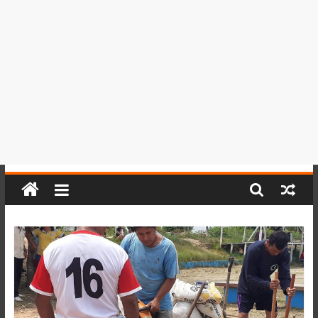
del
Perú,
Mundo
,
Ucayali,
San
Martín
y
Loreto