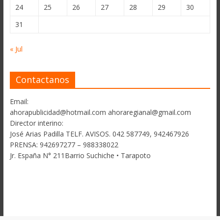
24
25
26
27
28
29
30
31
« Jul
Contactanos
Email:
ahorapublicidad@hotmail.com ahoraregianal@gmail.com
Director interino:
José Arias Padilla TELF. AVISOS. 042 587749, 942467926
PRENSA: 942697277 – 988338022
Jr. España N° 211Barrio Suchiche • Tarapoto