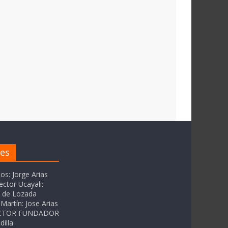
res
tos: Jorge Arias
ector Ucayali:
as de Lozada
Martín: Jose Arias
RECTOR FUNDADOR
dilla