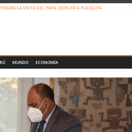
ENDRÁ LA VISITA DEL PAPA LEÓN XIV A PUCALLPA
ONCURSO DE MICRORELATOS BIBLIOTECUENTO 2026
NUEVA DIRECTIVA SUDUNU
PACTO DE ECONOMÍAS ILEGALES CONTRA PPII DE UCAYALI
 PETRÓLEO EN PERÚ SUPERÓ LOS 36 MIL BARRILES/DÍA EN JULI
ERÚ
MUNDO
ECONOMÍA