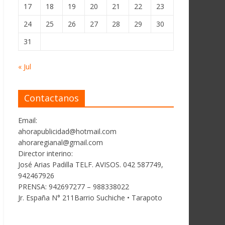
17
18
19
20
21
22
23
24
25
26
27
28
29
30
31
« Jul
Contactanos
Email:
ahorapublicidad@hotmail.com
ahoraregianal@gmail.com
Director interino:
José Arias Padilla TELF. AVISOS. 042 587749,
942467926
PRENSA: 942697277 – 988338022
Jr. España N° 211Barrio Suchiche • Tarapoto