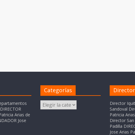
Categorías
Directo
Categorías
departamentos
Director Iqui
o DIRECTOR
Sandoval Dir
atricia Arias de
Patricia Ari
FUNDADOR Jose
Director San 
Padilla DI
Jose Arias Pa