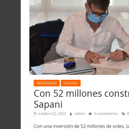
Martín
y
Loreto
REGIONALES
UCAYALI
Con 52 millones constr
Sapani
octubre 22, 2020
admin
0 comentarios
S
Con una inversión de 52 millones de soles, la