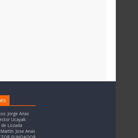
res
tos: Jorge Arias
ector Ucayali:
as de Lozada
Martín: Jose Arias
RECTOR FUNDADOR