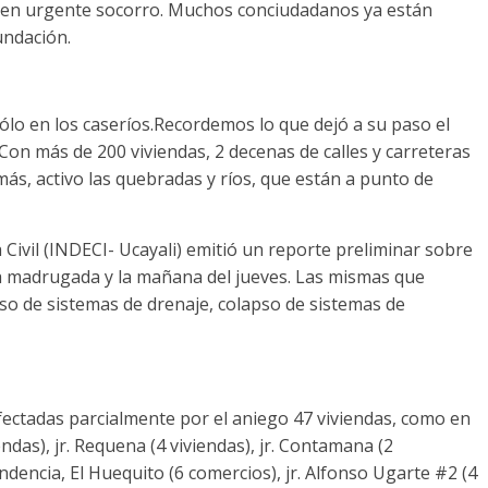
eren urgente socorro. Muchos conciudadanos ya están
undación.
ólo en los caseríos.Recordemos lo que dejó a su paso el
Con más de 200 viviendas, 2 decenas de calles y carreteras
, activo las quebradas y ríos, que están a punto de
a Civil (INDECI- Ucayali) emitió un reporte preliminar sobre
 la madrugada y la mañana del jueves. Las mismas que
so de sistemas de drenaje, colapso de sistemas de
afectadas parcialmente por el aniego 47 viviendas, como en
viendas), jr. Requena (4 viviendas), jr. Contamana (2
ependencia, El Huequito (6 comercios), jr. Alfonso Ugarte #2 (4