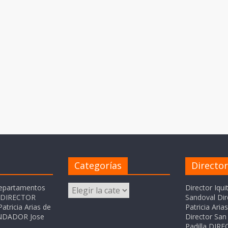
Categorías
Directo
Categorías
departamentos
Director Iqui
o DIRECTOR
Sandoval Dir
atricia Arias de
Patricia Ari
FUNDADOR Jose
Director San 
Padilla DI