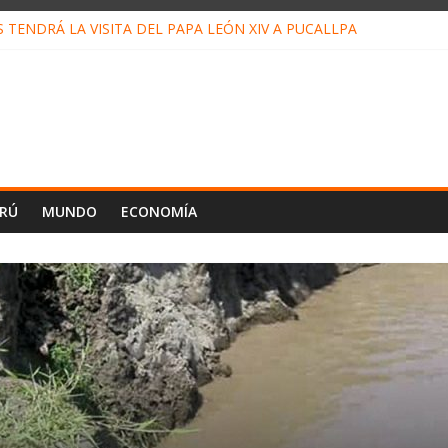
TENDRÁ LA VISITA DEL PAPA LEÓN XIV A PUCALLPA
 CONCURSO DE MICRORELATOS BIBLIOTECUENTO 2026
 NUEVA DIRECTIVA SUDUNU
MPACTO DE ECONOMÍAS ILEGALES CONTRA PPII DE UCAYALI
DE PETRÓLEO EN PERÚ SUPERÓ LOS 36 MIL BARRILES/DÍA EN JU
ERÚ
MUNDO
ECONOMÍA