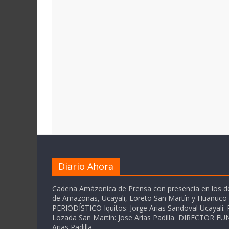
Diario Ahora
Cadena Amázonica de Prensa con presencia en los 
de Amazonas, Ucayali, Loreto San Martín y Huanuc
PERIODÍSTICO Iquitos: Jorge Arias Sandoval Ucayali: P
Lozada San Martín: Jose Arias Padilla DIRECTOR 
Arias Padilla