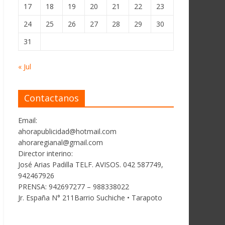
17
18
19
20
21
22
23
24
25
26
27
28
29
30
31
« Jul
Contactanos
Email:
ahorapublicidad@hotmail.com
ahoraregianal@gmail.com
Director interino:
José Arias Padilla TELF. AVISOS. 042 587749,
942467926
PRENSA: 942697277 – 988338022
Jr. España N° 211Barrio Suchiche • Tarapoto