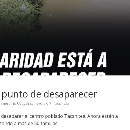
a punto de desaparecer
rimero rio Ucayali se llevó a C.P. Tacshitea
o desaparer al centro poblado Tacshitea. Ahora están a
zando a más de 50 familias.