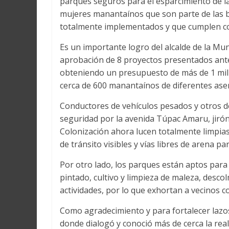
parques seguros para el esparcimiento de l
mujeres manantaínos que son parte de las 
totalmente implementados y que cumplen co
Es un importante logro del alcalde de la Mun
aprobación de 8 proyectos presentados ante
obteniendo un presupuesto de más de 1 mill
cerca de 600 manantaínos de diferentes ase
Conductores de vehículos pesados y otros d
seguridad por la avenida Túpac Amaru, jirón
Colonización ahora lucen totalmente limpia
de tránsito visibles y vías libres de arena p
Por otro lado, los parques están aptos para 
pintado, cultivo y limpieza de maleza, desc
actividades, por lo que exhortan a vecinos 
Como agradecimiento y para fortalecer lazos
donde dialogó y conoció más de cerca la real