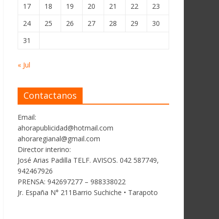
17
18
19
20
21
22
23
24
25
26
27
28
29
30
31
« Jul
Contactanos
Email:
ahorapublicidad@hotmail.com
ahoraregianal@gmail.com
Director interino:
José Arias Padilla TELF. AVISOS. 042 587749,
942467926
PRENSA: 942697277 – 988338022
Jr. España N° 211Barrio Suchiche • Tarapoto