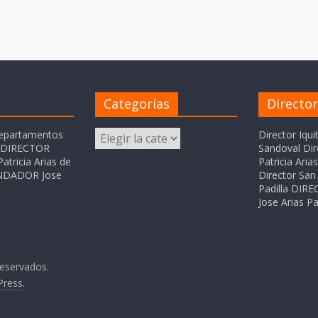
Categorías
Directo
Categorías
departamentos
Director Iqui
o DIRECTOR
Sandoval Dir
atricia Arias de
Patricia Ari
FUNDADOR Jose
Director San 
Padilla DI
Jose Arias Pa
reservados.
Press
.