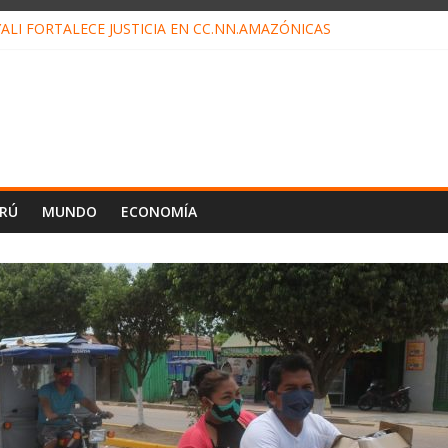
ALI FORTALECE JUSTICIA EN CC.NN.AMAZÓNICAS
LOJ INVISIBLE” BAJO TIERRA QUE CONTROLA TODA LA VIDA EN EL
ALIAGA NO EXPLICA RENUNCIA DE LUIS RUBIO
ES EL ÚLTIMO DÍA PARA PAGOS DE RECIBOS
TAHUANIA IRREGULARIDADES EN COMPRA COMBUSTIBLE
ERÚ
MUNDO
ECONOMÍA