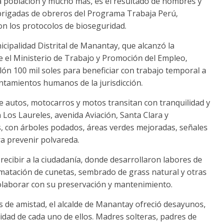
a población y mucho más, es el resultado de hombres y
brigadas de obreros del Programa Trabaja Perú,
n los protocolos de bioseguridad.
icipalidad Distrital de Manantay, que alcanzó la
 el Ministerio de Trabajo y Promoción del Empleo,
ón 100 mil soles para beneficiar con trabajo temporal a
ntamientos humanos de la jurisdicción.
e autos, motocarros y motos transitan con tranquilidad y
 Los Laureles, avenida Aviación, Santa Clara y
s, con árboles podados, áreas verdes mejoradas, señales
ara prevenir polvareda.
recibir a la ciudadanía, donde desarrollaron labores de
olmatación de cunetas, sembrado de grass natural y otras
colaborar con su preservación y mantenimiento.
 de amistad, el alcalde de Manantay ofreció desayunos,
idad de cada uno de ellos. Madres solteras, padres de