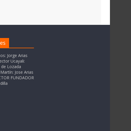
res
tos: Jorge Arias
ector Ucayali:
as de Lozada
Martín: Jose Arias
RECTOR FUNDADOR
dilla