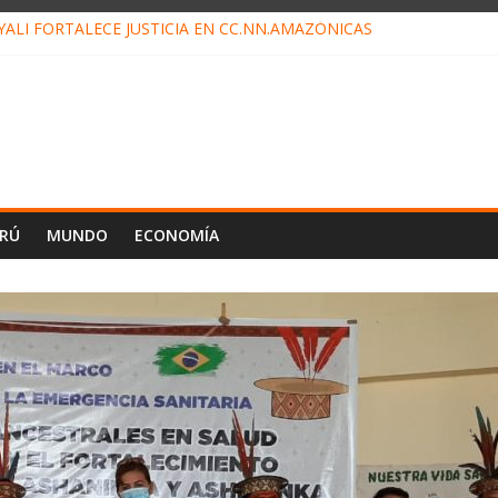
ALI FORTALECE JUSTICIA EN CC.NN.AMAZÓNICAS
LOJ INVISIBLE” BAJO TIERRA QUE CONTROLA TODA LA VIDA EN E
ALIAGA NO EXPLICA RENUNCIA DE LUIS RUBIO
ES EL ÚLTIMO DÍA PARA PAGOS DE RECIBOS
TAHUANIA IRREGULARIDADES EN COMPRA COMBUSTIBLE
ERÚ
MUNDO
ECONOMÍA