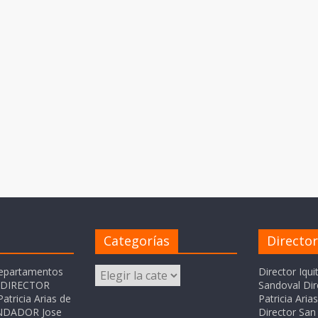
Categorías
Directo
Categorías
departamentos
Director Iqui
o DIRECTOR
Sandoval Dir
atricia Arias de
Patricia Ari
FUNDADOR Jose
Director San 