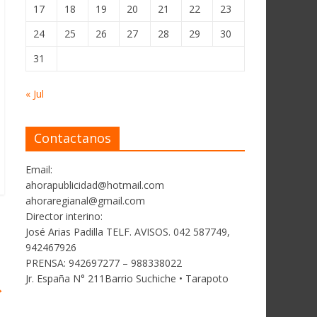
17
18
19
20
21
22
23
24
25
26
27
28
29
30
31
« Jul
Contactanos
Email:
ahorapublicidad@hotmail.com
ahoraregianal@gmail.com
Director interino:
José Arias Padilla TELF. AVISOS. 042 587749,
942467926
PRENSA: 942697277 – 988338022
Jr. España N° 211Barrio Suchiche • Tarapoto
→