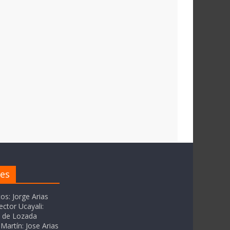
res
tos: Jorge Arias
ector Ucayali:
as de Lozada
Martín: Jose Arias