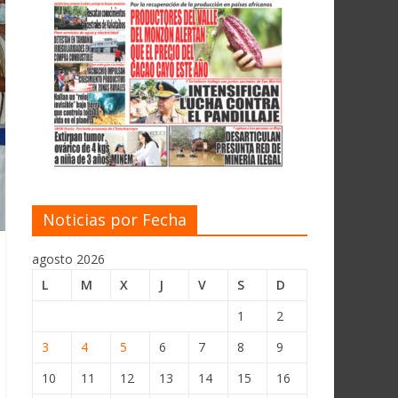
Noticias por Fecha
agosto 2026
L
M
X
J
V
S
D
1
2
3
4
5
6
7
8
9
10
11
12
13
14
15
16