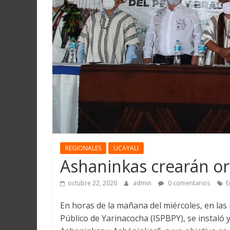
Martín
y
Loreto
REGIONALES
UCAYALI
Ashaninkas crearán or
octubre 22, 2020
admin
0 comentarios
E
En horas de la mañana del miércoles, en las 
Público de Yarinacocha (ISPBPY), se instaló 