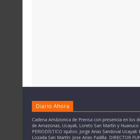
Diario Ahora
Cadena Amázonica de Prensa con presencia en los 
de Amazonas, Ucayali, Loreto San Martín y Huanuc
PERIODÍSTICO Iquitos: Jorge Arias Sandoval Ucayali: P
Lozada San Martín: Jose Arias Padilla DIRECTOR 