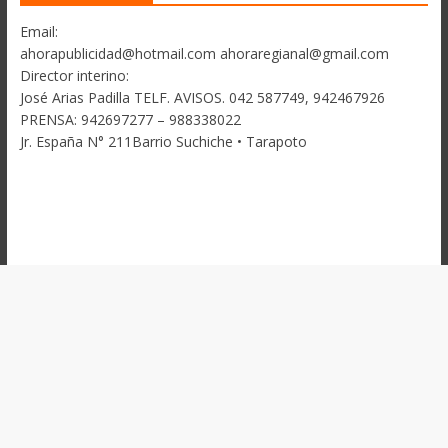
Email:
ahorapublicidad@hotmail.com ahoraregianal@gmail.com
Director interino:
José Arias Padilla TELF. AVISOS. 042 587749, 942467926
PRENSA: 942697277 – 988338022
Jr. España N° 211Barrio Suchiche • Tarapoto