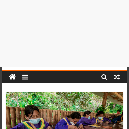
del
Perú,
Mundo
,
Ucayali,
San
Martín
y
Loreto