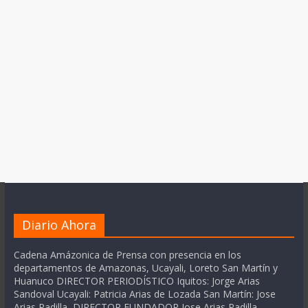
Diario Ahora
Cadena Amázonica de Prensa con presencia en los
departamentos de Amazonas, Ucayali, Loreto San Martín y
Huanuco DIRECTOR PERIODÍSTICO Iquitos: Jorge Arias
Sandoval Ucayali: Patricia Arias de Lozada San Martín: Jose
Arias Padilla DIRECTOR FUNDADOR Jose Arias Padilla