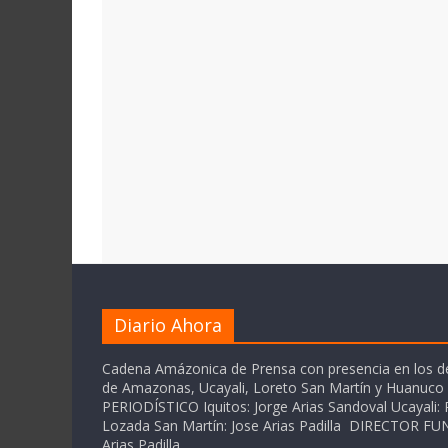
Diario Ahora
Cadena Amázonica de Prensa con presencia en los 
de Amazonas, Ucayali, Loreto San Martín y Huanuc
PERIODÍSTICO Iquitos: Jorge Arias Sandoval Ucayali: P
Lozada San Martín: Jose Arias Padilla DIRECTOR 
Arias Padilla