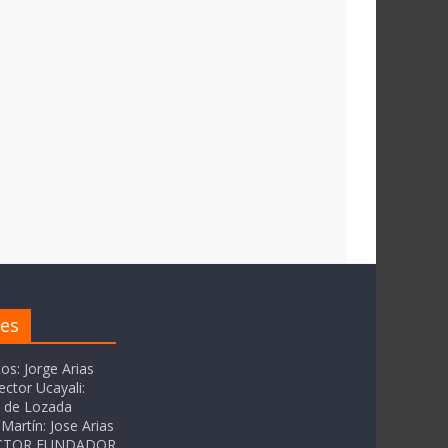
res
tos: Jorge Arias
ector Ucayali:
as de Lozada
Martín: Jose Arias
RECTOR FUNDADOR