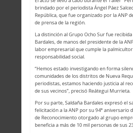
El acto se llevó a cabo durante el Taller “Per
brindado por el periodista Ángel Páez Salcedo
República, que fue organizado por la ANP d
de prensa de la región.
La distinción al Grupo Ocho Sur fue recibida
Bardales, de manos del presidente de la ANP 
labor empresarial que cumple la palmicultor
responsabilidad social.
“Hemos estado investigando en forma silenci
comunidades de los distritos de Nueva Requ
periodistas, estamos haciendo justicia al r
de sus vecinos”, precisó Reátegui Murrieta.
Por su parte, Saldaña Bardales expresó el s
felicitación a la ANP por su 94° aniversario 
de Reconocimiento otorgado al grupo empresa
beneficia a más de 10 mil personas de sus 2