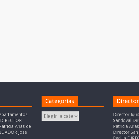
Categorías
Directo
Categorías
departamentos
Director Iqui
o DIRECTOR
Sandoval Dir
atricia Arias de
Patricia Ari
FUNDADOR Jose
Director San 
Padilla DI