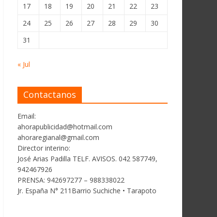
17
18
19
20
21
22
23
24
25
26
27
28
29
30
31
« Jul
Contactanos
Email:
ahorapublicidad@hotmail.com
ahoraregianal@gmail.com
Director interino:
José Arias Padilla TELF. AVISOS. 042 587749,
942467926
PRENSA: 942697277 – 988338022
Jr. España N° 211Barrio Suchiche • Tarapoto