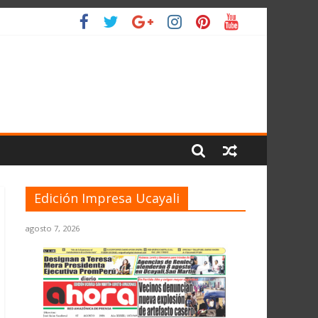
IO
Edición Impresa Ucayali
agosto 7, 2026