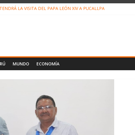
ENDRÁ LA VISITA DEL PAPA LEÓN XIV A PUCALLPA
CONCURSO DE MICRORELATOS BIBLIOTECUENTO 2026
NUEVA DIRECTIVA SUDUNU
PACTO DE ECONOMÍAS ILEGALES CONTRA PPII DE UCAYALI
E PETRÓLEO EN PERÚ SUPERÓ LOS 36 MIL BARRILES/DÍA EN JUL
ERÚ
MUNDO
ECONOMÍA