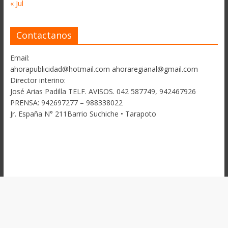
« Jul
Contactanos
Email:
ahorapublicidad@hotmail.com ahoraregianal@gmail.com
Director interino:
José Arias Padilla TELF. AVISOS. 042 587749, 942467926
PRENSA: 942697277 – 988338022
Jr. España N° 211Barrio Suchiche • Tarapoto