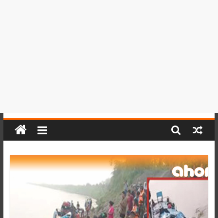
del
Perú,
Mundo
,
Ucayali,
San
Martín
y
Loreto