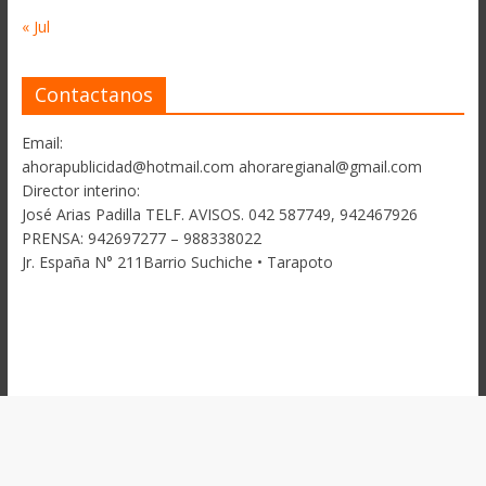
« Jul
Contactanos
Email:
ahorapublicidad@hotmail.com ahoraregianal@gmail.com
Director interino:
José Arias Padilla TELF. AVISOS. 042 587749, 942467926
PRENSA: 942697277 – 988338022
Jr. España N° 211Barrio Suchiche • Tarapoto