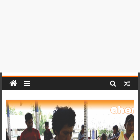
del
Perú,
Mundo
,
Ucayali,
San
Martín
y
Loreto