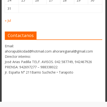
24
25
26
27
28
29
30
31
« Jul
Contactanos
Email:
ahorapublicidad@hotmail.com ahoraregianal@gmail.com
Director interino:
José Arias Padilla TELF. AVISOS. 042 587749, 942467926
PRENSA: 942697277 – 988338022
Jr. España N° 211Barrio Suchiche • Tarapoto