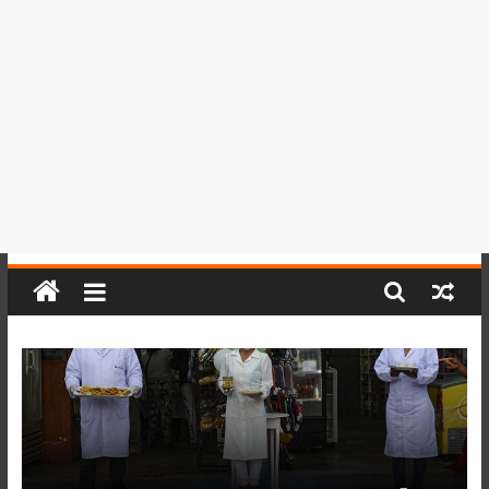
del
Perú,
Mundo
,
Ucayali,
San
Martín
y
Loreto