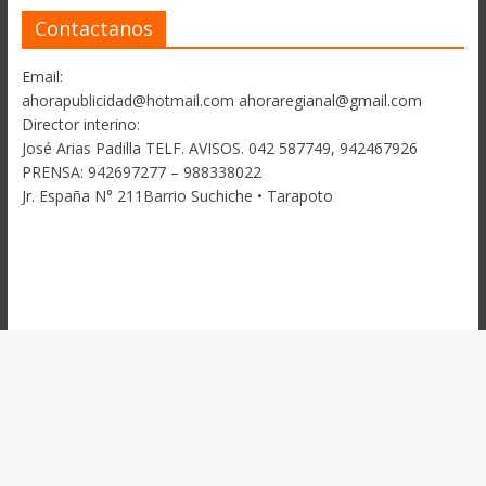
Contactanos
Email:
ahorapublicidad@hotmail.com ahoraregianal@gmail.com
Director interino:
José Arias Padilla TELF. AVISOS. 042 587749, 942467926
PRENSA: 942697277 – 988338022
Jr. España N° 211Barrio Suchiche • Tarapoto