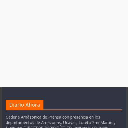
Diario Ahora
Cadena Amázonica de Prensa con presencia en los
departamentos de Amazonas, Ucayali, Loreto San Martín y
Huanuco DIRECTOR PERIODÍSTICO Iquitos: Jorge Arias