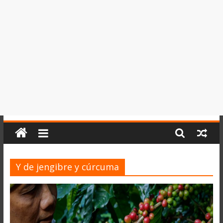
del
Perú,
Mundo
,
Ucayali,
San
Martín
y
Loreto
Y de jengibre y cúrcuma