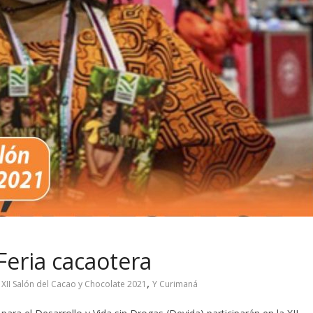
eria cacaotera
,
 XII Salón del Cacao y Chocolate 2021
Y Curimaná