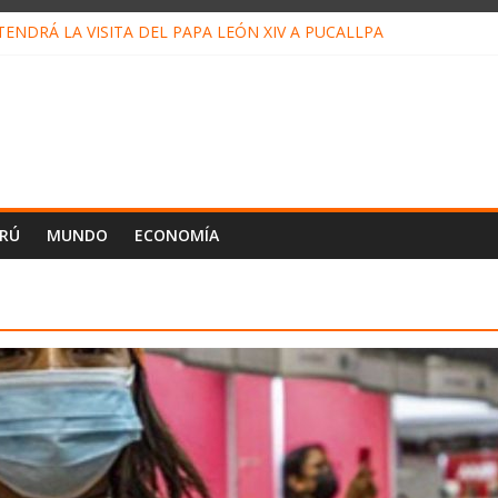
ENDRÁ LA VISITA DEL PAPA LEÓN XIV A PUCALLPA
ONCURSO DE MICRORELATOS BIBLIOTECUENTO 2026
NUEVA DIRECTIVA SUDUNU
PACTO DE ECONOMÍAS ILEGALES CONTRA PPII DE UCAYALI
 PETRÓLEO EN PERÚ SUPERÓ LOS 36 MIL BARRILES/DÍA EN JULI
ERÚ
MUNDO
ECONOMÍA