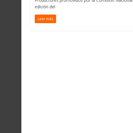
Productores promovidos por la Comisión Nacional pa
edición del
Leer más