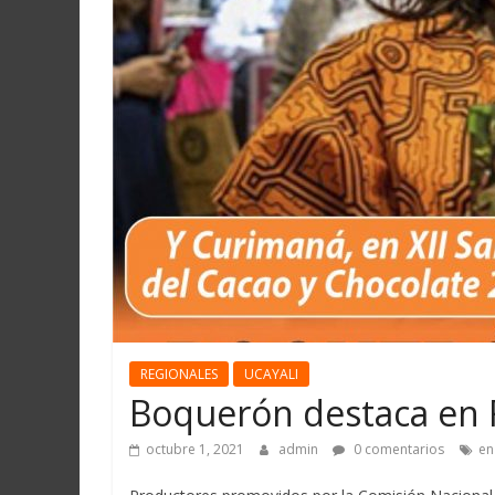
Martín
y
Loreto
REGIONALES
UCAYALI
Boquerón destaca en F
octubre 1, 2021
admin
0 comentarios
en