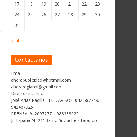
17
18
19
20
21
22
23
24
25
26
27
28
29
30
31
« Jul
Contactanos
Email:
ahorapublicidad@hotmail.com
ahoraregianal@gmail.com
Director interino:
José Arias Padilla TELF. AVISOS. 042 587749,
942467926
PRENSA: 942697277 – 988338022
Jr. España N° 211Barrio Suchiche • Tarapoto