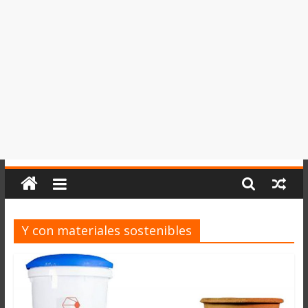
del
Perú,
Mundo
,
Ucayali,
San
Martín
y
Loreto
Y con materiales sostenibles