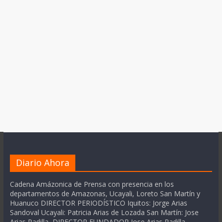
Diario Ahora
Cadena Amázonica de Prensa con presencia en los
departamentos de Amazonas, Ucayali, Loreto San Martín y
Huanuco DIRECTOR PERIODÍSTICO Iquitos: Jorge Arias
Sandoval Ucayali: Patricia Arias de Lozada San Martín: Jose
Arias Padilla DIRECTOR FUNDADOR Jose Arias Padilla