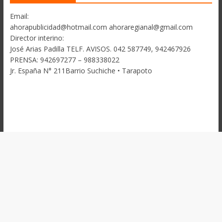
Email:
ahorapublicidad@hotmail.com ahoraregianal@gmail.com
Director interino:
José Arias Padilla TELF. AVISOS. 042 587749, 942467926
PRENSA: 942697277 – 988338022
Jr. España N° 211Barrio Suchiche • Tarapoto