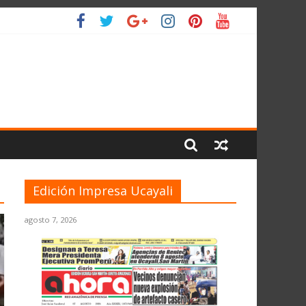
IO
Edición Impresa Ucayali
agosto 7, 2026