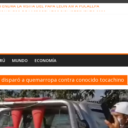
ENDRÁ LA VISITA DEL PAPA LEÓN XIV A PUCALLPA
CONCURSO DE MICRORELATOS BIBLIOTECUENTO 2026
NUEVA DIRECTIVA SUDUNU
PACTO DE ECONOMÍAS ILEGALES CONTRA PPII DE UCAYALI
E PETRÓLEO EN PERÚ SUPERÓ LOS 36 MIL BARRILES/DÍA EN JUL
ERÚ
MUNDO
ECONOMÍA
ó y disparó a quemarropa contra conocido tocachino