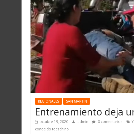
Martín
y
Loreto
REGIONALES
SAN MARTIN
Entrenamiento deja u
octubre 19, 2020
admin
0 comentarios
Y
conocido tocachino