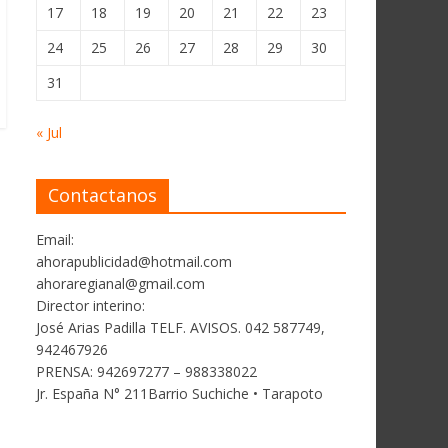
17
18
19
20
21
22
23
24
25
26
27
28
29
30
31
« Jul
Contactanos
Email:
ahorapublicidad@hotmail.com
ahoraregianal@gmail.com
Director interino:
José Arias Padilla TELF. AVISOS. 042 587749,
942467926
PRENSA: 942697277 – 988338022
Jr. España N° 211Barrio Suchiche • Tarapoto