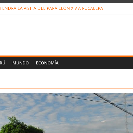
ENDRÁ LA VISITA DEL PAPA LEÓN XIV A PUCALLPA
CONCURSO DE MICRORELATOS BIBLIOTECUENTO 2026
NUEVA DIRECTIVA SUDUNU
PACTO DE ECONOMÍAS ILEGALES CONTRA PPII DE UCAYALI
E PETRÓLEO EN PERÚ SUPERÓ LOS 36 MIL BARRILES/DÍA EN JUL
ERÚ
MUNDO
ECONOMÍA