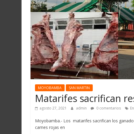
Martín
y
Loreto
MOYOBAMBA
SAN MARTIN
Matarifes sacrifican r
agosto 27, 2021
admin
0 comentarios
En
Moyobamba.- Los matarifes sacrifican los ganados
carnes rojas en