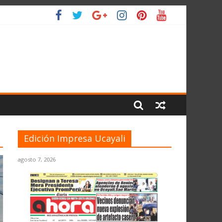
IO
Edición Impresa Ucayali
agosto 7, 2026