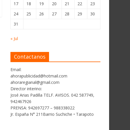
17
18
19
20
21
22
23
24
25
26
27
28
29
30
31
« Jul
Contactanos
Email:
ahorapublicidad@hotmail.com
ahoraregianal@gmail.com
Director interino:
José Arias Padilla TELF. AVISOS. 042 587749,
942467926
PRENSA: 942697277 – 988338022
Jr. España N° 211Barrio Suchiche • Tarapoto