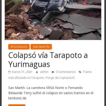
REGIONALES
SAN MARTIN
Colapsó vía Tarapoto a
Yurimaguas
marzo 31, 2021
admin
0 comentarios
Tramo
más afectado es Tarapoto- Pongo de Caynarachi:
San Martín. La carretera IIRSA Norte o Fernando
Belaunde Terry sufrió el colapso en varios tramos en el
territorio de