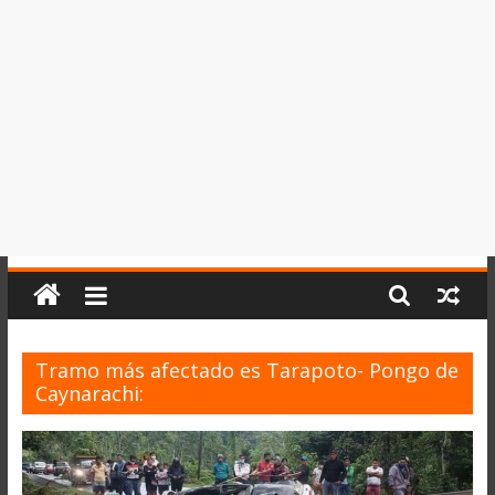
del
Perú,
Mundo
,
Ucayali,
San
Martín
y
Loreto
Tramo más afectado es Tarapoto- Pongo de
Caynarachi: