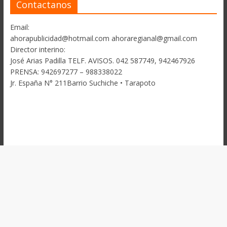
Contactanos
Email:
ahorapublicidad@hotmail.com ahoraregianal@gmail.com
Director interino:
José Arias Padilla TELF. AVISOS. 042 587749, 942467926
PRENSA: 942697277 – 988338022
Jr. España N° 211Barrio Suchiche • Tarapoto