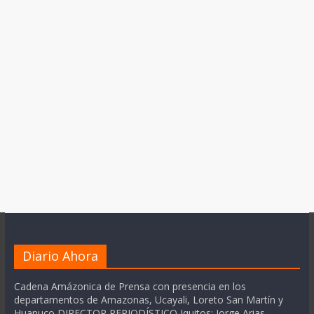
Diario Ahora
Cadena Amázonica de Prensa con presencia en los
departamentos de Amazonas, Ucayali, Loreto San Martín y
Huanuco DIRECTOR PERIODÍSTICO Iquitos: Jorge Arias