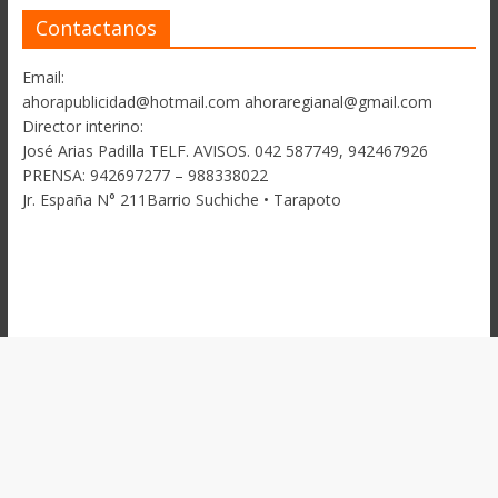
Contactanos
Email:
ahorapublicidad@hotmail.com ahoraregianal@gmail.com
Director interino:
José Arias Padilla TELF. AVISOS. 042 587749, 942467926
PRENSA: 942697277 – 988338022
Jr. España N° 211Barrio Suchiche • Tarapoto