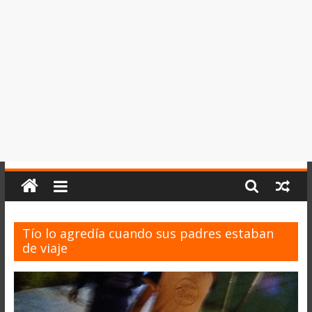
del
Perú,
Mundo
,
Ucayali,
San
Martín
y
Loreto
Tío lo agredía cuando sus padres estaban
de viaje