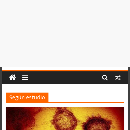
del
Perú,
Mundo
,
Ucayali,
San
Martín
y
Loreto
Según estudio