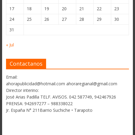
17
18
19
20
21
22
23
24
25
26
27
28
29
30
31
« Jul
Contactanos
Email:
ahorapublicidad@hotmail.com ahoraregianal@gmail.com
Director interino:
José Arias Padilla TELF. AVISOS. 042 587749, 942467926
PRENSA: 942697277 – 988338022
Jr. España N° 211Barrio Suchiche • Tarapoto