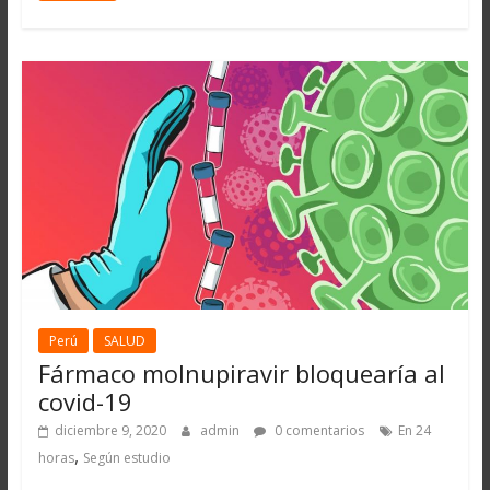
Perú
SALUD
Fármaco molnupiravir bloquearía al
covid-19
diciembre 9, 2020
admin
0 comentarios
En 24
,
horas
Según estudio