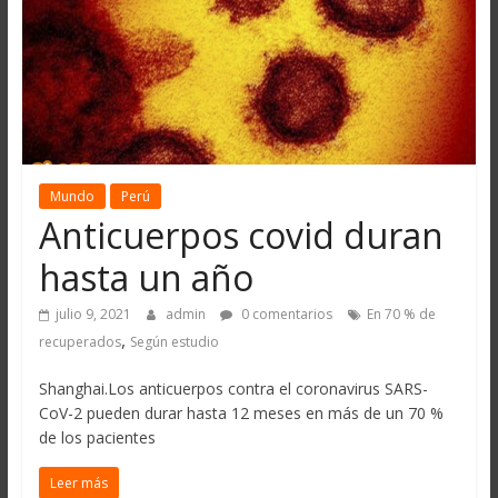
Mundo
Perú
Anticuerpos covid duran
hasta un año
julio 9, 2021
admin
0 comentarios
En 70 % de
,
recuperados
Según estudio
Shanghai.Los anticuerpos contra el coronavirus SARS-
CoV-2 pueden durar hasta 12 meses en más de un 70 %
de los pacientes
Leer más