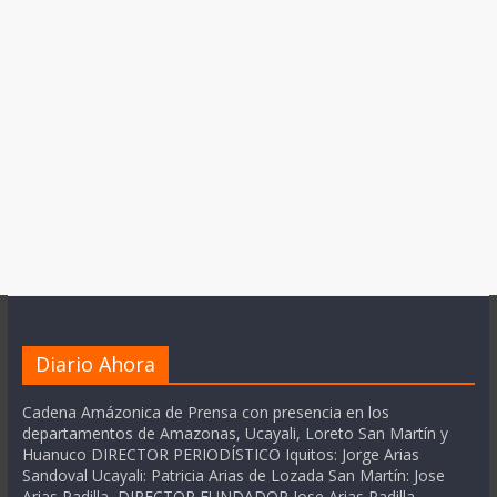
Diario Ahora
Cadena Amázonica de Prensa con presencia en los
departamentos de Amazonas, Ucayali, Loreto San Martín y
Huanuco DIRECTOR PERIODÍSTICO Iquitos: Jorge Arias
Sandoval Ucayali: Patricia Arias de Lozada San Martín: Jose
Arias Padilla DIRECTOR FUNDADOR Jose Arias Padilla