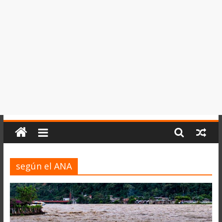
del
Perú,
Mundo
,
Ucayali,
San
Martín
y
Loreto
según el ANA