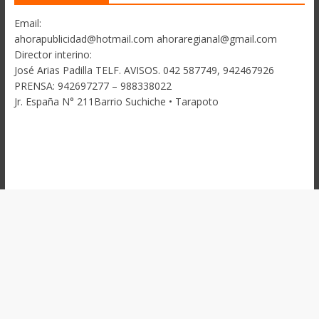
Email:
ahorapublicidad@hotmail.com ahoraregianal@gmail.com
Director interino:
José Arias Padilla TELF. AVISOS. 042 587749, 942467926
PRENSA: 942697277 – 988338022
Jr. España N° 211Barrio Suchiche • Tarapoto