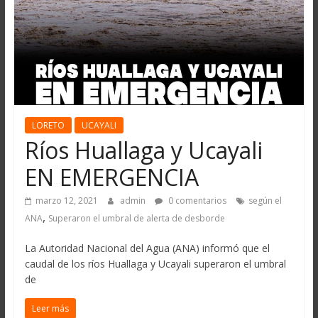
LORETO
UCAYALI
Ríos Huallaga y Ucayali
EN EMERGENCIA
marzo 12, 2021
admin
0 comentarios
según el
,
ANA
Superaron el umbral de alerta de desborde
La Autoridad Nacional del Agua (ANA) informó que el
caudal de los ríos Huallaga y Ucayali superaron el umbral
de
Leer más