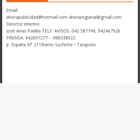
Email:
ahorapublicidad@hotmail.com ahoraregianal@gmail.com
Director interino:
José Arias Padilla TELF. AVISOS. 042 587749, 942467926
PRENSA: 942697277 – 988338022
Jr. España N° 211Barrio Suchiche • Tarapoto