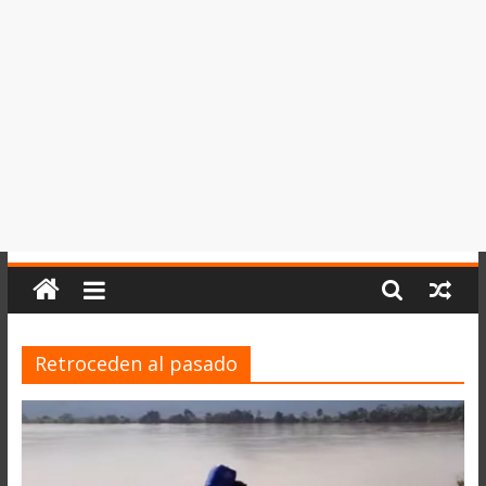
del
Perú,
Mundo
,
Ucayali,
San
Martín
y
Loreto
Retroceden al pasado