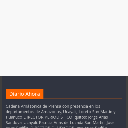
Diario Ahora
Cadena Amázonica de Prensa con presencia en los
departamentos de Amazonas, Ucayali, Loreto San Martín y
Huanuco DIRECTOR PERIODÍSTICO Iquitos: Jorge Arias
Sandoval Ucayali: Patricia Arias de Lozada San Martín: Jose
Arias Padilla DIRECTOR FUNDADOR Jose Arias Padilla