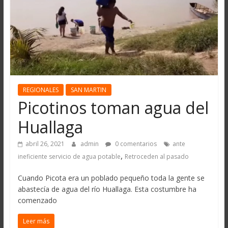
REGIONALES
SAN MARTIN
Picotinos toman agua del
Huallaga
abril 26, 2021
admin
0 comentarios
ante
,
ineficiente servicio de agua potable
Retroceden al pasado
Cuando Picota era un poblado pequeño toda la gente se
abastecía de agua del río Huallaga. Esta costumbre ha
comenzado
Leer más