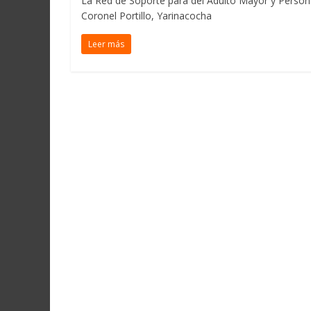
La Red de Soporte para del Adulto Mayor y Person
Coronel Portillo, Yarinacocha
Leer más