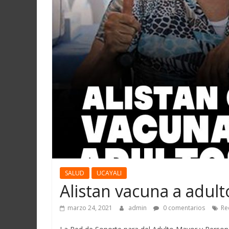
Martín
y
Loreto
SALUD
UCAYALI
Alistan vacuna a adul
marzo 24, 2021
admin
0 comentarios
Re