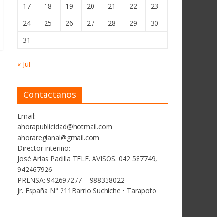
17
18
19
20
21
22
23
24
25
26
27
28
29
30
31
« Jul
Contactanos
Email:
ahorapublicidad@hotmail.com
ahoraregianal@gmail.com
Director interino:
José Arias Padilla TELF. AVISOS. 042 587749,
942467926
PRENSA: 942697277 – 988338022
Jr. España N° 211Barrio Suchiche • Tarapoto