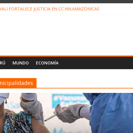
ALI FORTALECE JUSTICIA EN CC.NN.AMAZÓNICAS
LOJ INVISIBLE” BAJO TIERRA QUE CONTROLA TODA LA VIDA EN E
ALIAGA NO EXPLICA RENUNCIA DE LUIS RUBIO
ES EL ÚLTIMO DÍA PARA PAGOS DE RECIBOS
TAHUANIA IRREGULARIDADES EN COMPRA COMBUSTIBLE
ERÚ
MUNDO
ECONOMÍA
nicipalidades