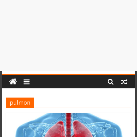
del
Perú,
Mundo
,
Ucayali,
San
Martín
y
Loreto
pulmon