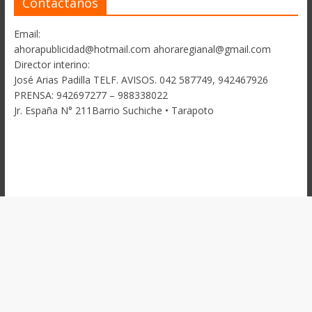
Contactanos
Email:
ahorapublicidad@hotmail.com ahoraregianal@gmail.com
Director interino:
José Arias Padilla TELF. AVISOS. 042 587749, 942467926
PRENSA: 942697277 – 988338022
Jr. España N° 211Barrio Suchiche • Tarapoto