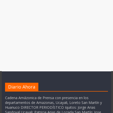
Diario Ahora
Cadena Amázonica de Prensa con presencia en los
departamentos de Amazonas, Ucayali, Loreto San Martín y
Huanuco DIRECTOR PERIODÍSTICO Iquitos: Jorge Arias
Sandoval Ucayali: Patricia Arias de Lozada San Martín: Jose