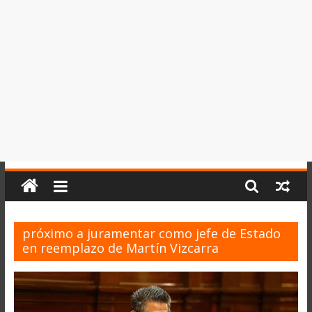
del
Perú,
Mundo
,
Ucayali,
San
Martín
y
Loreto
próximo a juramentar como jefe de Estado
en reemplazo de Martín Vizcarra