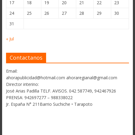
17
18
19
20
21
22
23
24
25
26
27
28
29
30
31
« Jul
Contactanos
Email:
ahorapublicidad@hotmail.com ahoraregianal@gmail.com
Director interino:
José Arias Padilla TELF. AVISOS. 042 587749, 942467926
PRENSA: 942697277 – 988338022
Jr. España N° 211Barrio Suchiche • Tarapoto