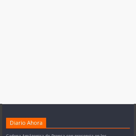
Diario Ahora
Cadena Amázonica de Prensa con presencia en los