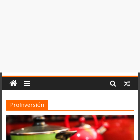
del
Perú,
Mundo
,
Ucayali,
San
Martín
y
Loreto
ProInversión