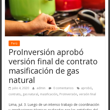
Perú
ProInversión aprobó
versión final de contrato
masificación de gas
natural
,
julio 4, 2020
admin
0 comentarios
aprobó
,
,
,
,
contrato
gas natural
masificación
ProInversión
versión final
Lima, jul. 3. Luego de un intenso trabajo de coordinación
y aprobaciones técnicas realizadas por las entidades del