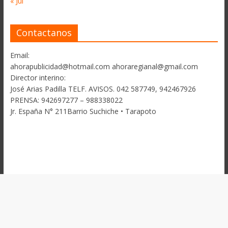
« Jul
Contactanos
Email:
ahorapublicidad@hotmail.com ahoraregianal@gmail.com
Director interino:
José Arias Padilla TELF. AVISOS. 042 587749, 942467926
PRENSA: 942697277 – 988338022
Jr. España N° 211Barrio Suchiche • Tarapoto