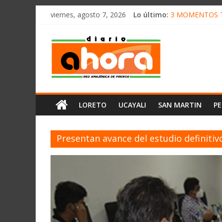
олимп казино
Saltar
viernes, agosto 7, 2026
Lo último:
3 MOMENTOS T
al
CONVOCAN A C
contenido
Diario
ELEGIRÁN LA 
DENUNCIAN IM
PRODUCCIÓN DE
Ahora
Cadena
LORETO
UCAYALI
SAN MARTIN
P
Amazónica
de
Prensa
Presentan avance del estudio definitiv
Noticias
del
Perú,
Mundo
,
Ucayali,
San