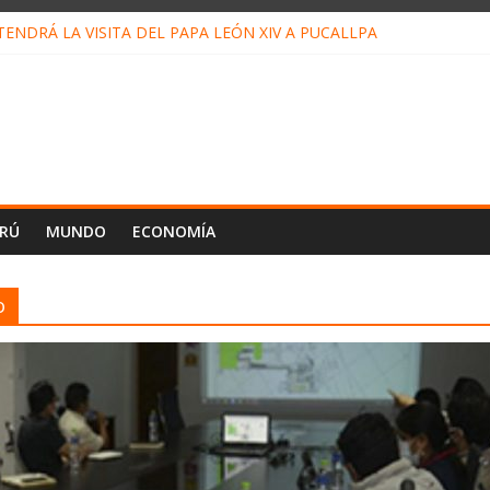
ENDRÁ LA VISITA DEL PAPA LEÓN XIV A PUCALLPA
ONCURSO DE MICRORELATOS BIBLIOTECUENTO 2026
NUEVA DIRECTIVA SUDUNU
PACTO DE ECONOMÍAS ILEGALES CONTRA PPII DE UCAYALI
 PETRÓLEO EN PERÚ SUPERÓ LOS 36 MIL BARRILES/DÍA EN JULI
ERÚ
MUNDO
ECONOMÍA
o