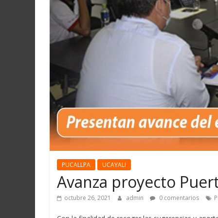
Martín
y
Loreto
PUCALLPA
UCAYALI
Avanza proyecto Puert
octubre 26, 2021
admin
0 comentarios
P