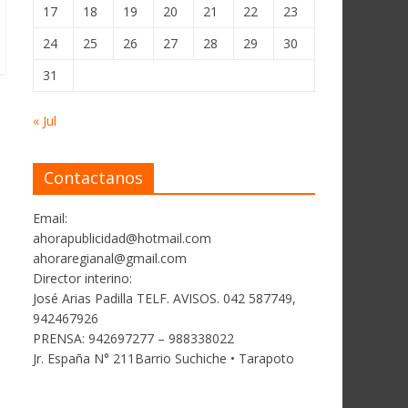
17
18
19
20
21
22
23
24
25
26
27
28
29
30
31
« Jul
Contactanos
Email:
ahorapublicidad@hotmail.com
ahoraregianal@gmail.com
Director interino:
José Arias Padilla TELF. AVISOS. 042 587749,
942467926
PRENSA: 942697277 – 988338022
Jr. España N° 211Barrio Suchiche • Tarapoto