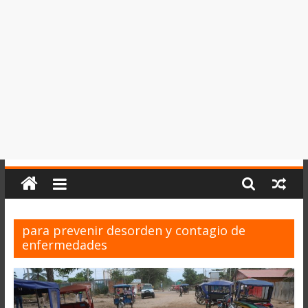
del
Perú,
Mundo
,
Ucayali,
San
Martín
y
Loreto
para prevenir desorden y contagio de
enfermedades