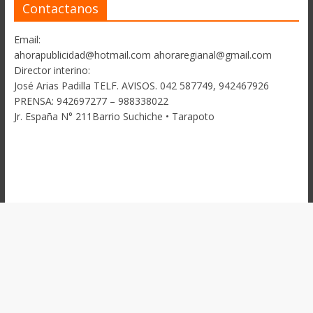
Contactanos
Email:
ahorapublicidad@hotmail.com ahoraregianal@gmail.com
Director interino:
José Arias Padilla TELF. AVISOS. 042 587749, 942467926
PRENSA: 942697277 – 988338022
Jr. España N° 211Barrio Suchiche • Tarapoto