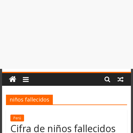
del
Perú,
Mundo
,
Ucayali,
San
Martín
y
Loreto
niños fallecidos
Perú
Cifra de niños fallecidos