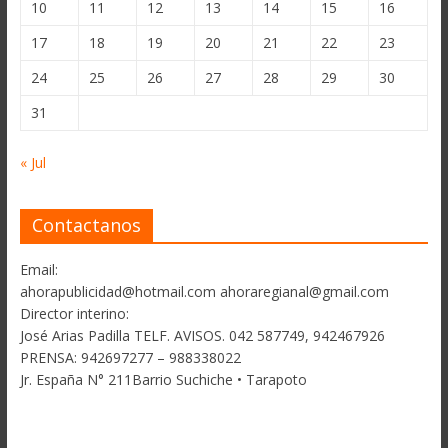
10
11
12
13
14
15
16
17
18
19
20
21
22
23
24
25
26
27
28
29
30
31
« Jul
Contactanos
Email:
ahorapublicidad@hotmail.com ahoraregianal@gmail.com
Director interino:
José Arias Padilla TELF. AVISOS. 042 587749, 942467926
PRENSA: 942697277 – 988338022
Jr. España N° 211Barrio Suchiche • Tarapoto