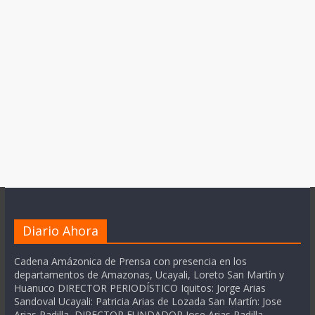
Diario Ahora
Cadena Amázonica de Prensa con presencia en los
departamentos de Amazonas, Ucayali, Loreto San Martín y
Huanuco DIRECTOR PERIODÍSTICO Iquitos: Jorge Arias
Sandoval Ucayali: Patricia Arias de Lozada San Martín: Jose
Arias Padilla DIRECTOR FUNDADOR Jose Arias Padilla