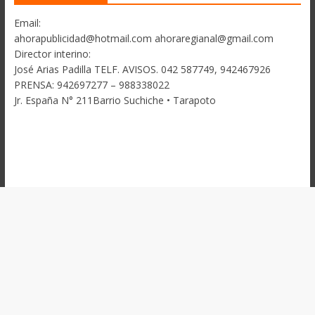
Email:
ahorapublicidad@hotmail.com ahoraregianal@gmail.com
Director interino:
José Arias Padilla TELF. AVISOS. 042 587749, 942467926
PRENSA: 942697277 – 988338022
Jr. España N° 211Barrio Suchiche • Tarapoto