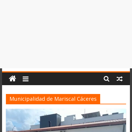
del
Perú,
Mundo
,
Ucayali,
San
Martín
y
Loreto
Municipalidad de Mariscal Cáceres