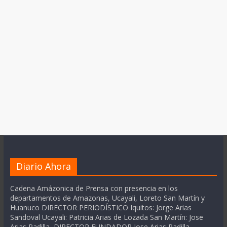
Diario Ahora
Cadena Amázonica de Prensa con presencia en los
departamentos de Amazonas, Ucayali, Loreto San Martín y
Huanuco DIRECTOR PERIODÍSTICO Iquitos: Jorge Arias
Sandoval Ucayali: Patricia Arias de Lozada San Martín: Jose
Arias Padilla DIRECTOR FUNDADOR Jose Arias Padilla