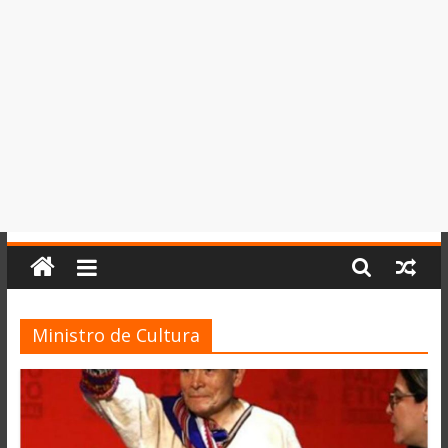
del
Perú,
Mundo
,
Ucayali,
San
Martín
y
Loreto
Ministro de Cultura