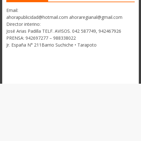
Email:
ahorapublicidad@hotmail.com ahoraregianal@gmail.com
Director interino:
José Arias Padilla TELF. AVISOS. 042 587749, 942467926
PRENSA: 942697277 – 988338022
Jr. España N° 211Barrio Suchiche • Tarapoto