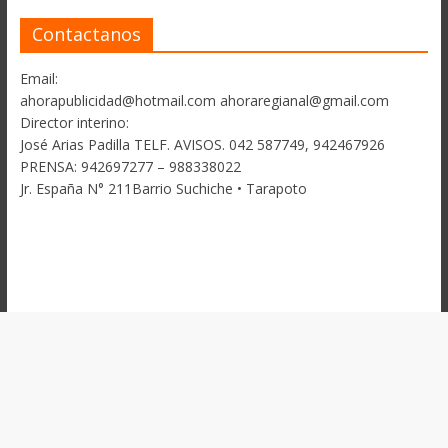
Contactanos
Email:
ahorapublicidad@hotmail.com ahoraregianal@gmail.com
Director interino:
José Arias Padilla TELF. AVISOS. 042 587749, 942467926
PRENSA: 942697277 – 988338022
Jr. España N° 211Barrio Suchiche • Tarapoto