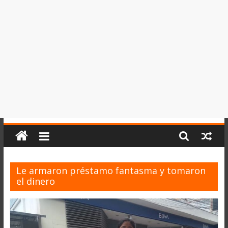
del
Perú,
Mundo
,
Ucayali,
San
Martín
y
Loreto
Le armaron préstamo fantasma y tomaron
el dinero