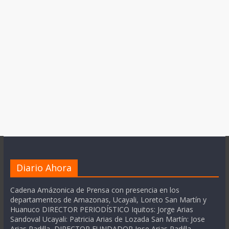
Diario Ahora
Cadena Amázonica de Prensa con presencia en los
departamentos de Amazonas, Ucayali, Loreto San Martín y
Huanuco DIRECTOR PERIODÍSTICO Iquitos: Jorge Arias
Sandoval Ucayali: Patricia Arias de Lozada San Martín: Jose
Arias Padilla DIRECTOR FUNDADOR Jose Arias Padilla