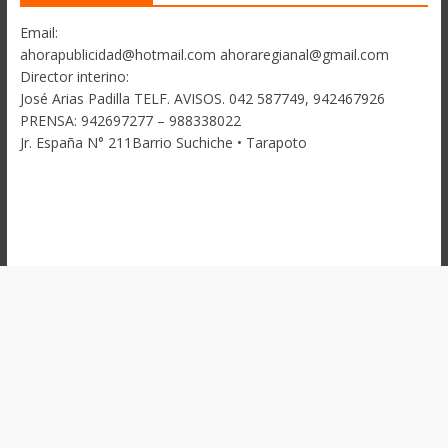
Email:
ahorapublicidad@hotmail.com ahoraregianal@gmail.com
Director interino:
José Arias Padilla TELF. AVISOS. 042 587749, 942467926
PRENSA: 942697277 – 988338022
Jr. España N° 211Barrio Suchiche • Tarapoto