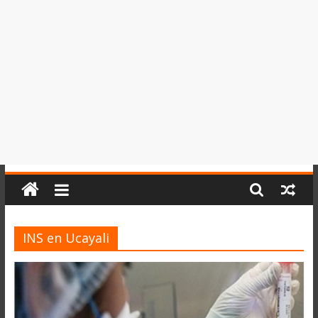
del
Perú,
Mundo
,
Ucayali,
San
Martín
y
Loreto
INS en Ucayali