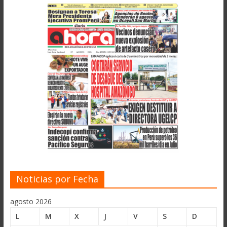
Noticias por Fecha
agosto 2026
L
M
X
J
V
S
D