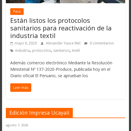
Perú
Están listos los protocolos
sanitarios para reactivación de la
industria textil
mayo 6, 2020
Alexander Yauce Mel
0 comentarios
,
,
,
industria
protocolos
sanitarios
textil
Además comercio electrónico Mediante la Resolución
Ministerial Nº 137-2020-Produce, publicada hoy en el
Diario oficial El Peruano, se aprueban los
Leer más
Edición Impresa Ucayali
agosto 7, 2026