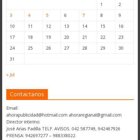
1
2
3
4
5
6
7
8
9
10
11
12
13
14
15
16
17
18
19
20
21
22
23
24
25
26
27
28
29
30
31
« Jul
Contactanos
Email:
ahorapublicidad@hotmail.com ahoraregianal@gmail.com
Director interino:
José Arias Padilla TELF. AVISOS. 042 587749, 942467926
PRENSA: 942697277 – 988338022