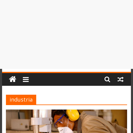
del
Perú,
Mundo
,
Ucayali,
San
Martín
y
Loreto
industria