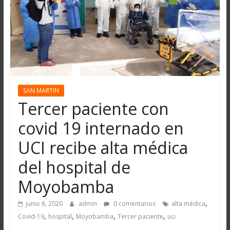
SAN MARTIN
Tercer paciente con
covid 19 internado en
UCI recibe alta médica
del hospital de
Moyobamba
,
junio 8, 2020
admin
0 comentarios
alta médica
,
,
,
,
Covid-19
hospital
Moyobamba
Tercer paciente
uci