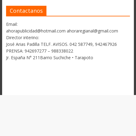
Contactanos
Email:
ahorapublicidad@hotmail.com ahoraregianal@gmail.com
Director interino:
José Arias Padilla TELF. AVISOS. 042 587749, 942467926
PRENSA: 942697277 – 988338022
Jr. España N° 211Barrio Suchiche • Tarapoto