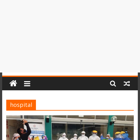
del
Perú,
Mundo
,
Ucayali,
San
Martín
y
Loreto
hospital