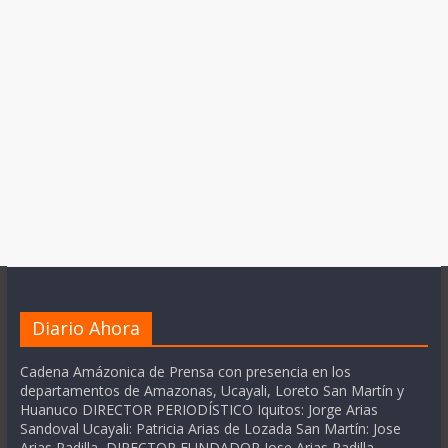
Diario Ahora
Cadena Amázonica de Prensa con presencia en los
departamentos de Amazonas, Ucayali, Loreto San Martín y
Huanuco DIRECTOR PERIODÍSTICO Iquitos: Jorge Arias
Sandoval Ucayali: Patricia Arias de Lozada San Martín: Jose
Arias Padilla DIRECTOR FUNDADOR Jose Arias Padilla