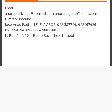
Email:
ahorapublicidad@hotmail.com ahoraregianal@gmail.com
Director interino:
José Arias Padilla TELF. AVISOS. 042 587749, 942467926
PRENSA: 942697277 – 988338022
Jr. España N° 211Barrio Suchiche • Tarapoto