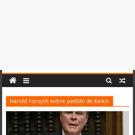
del
Perú,
Mundo
,
Ucayali,
San
Martín
y
Loreto
Harold Forsyth sobre pedido de Keiko: