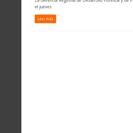
La Gerencia Regional de Desarrollo Forestal y de 
el jueves
Leer más