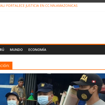
ALI FORTALECE JUSTICIA EN CC.NN.AMAZÓNICAS
LOJ INVISIBLE” BAJO TIERRA QUE CONTROLA TODA LA VIDA EN EL
ALIAGA NO EXPLICA RENUNCIA DE LUIS RUBIO
ES EL ÚLTIMO DÍA PARA PAGOS DE RECIBOS
TAHUANIA IRREGULARIDADES EN COMPRA COMBUSTIBLE
ERÚ
MUNDO
ECONOMÍA
ción: