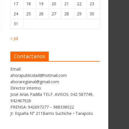
17
18
19
20
21
22
23
24
25
26
27
28
29
30
31
« Jul
Contactanos
Email:
ahorapublicidad@hotmail.com
ahoraregianal@gmail.com
Director interino:
José Arias Padilla TELF. AVISOS. 042 587749,
942467926
PRENSA: 942697277 – 988338022
Jr. España N° 211Barrio Suchiche • Tarapoto