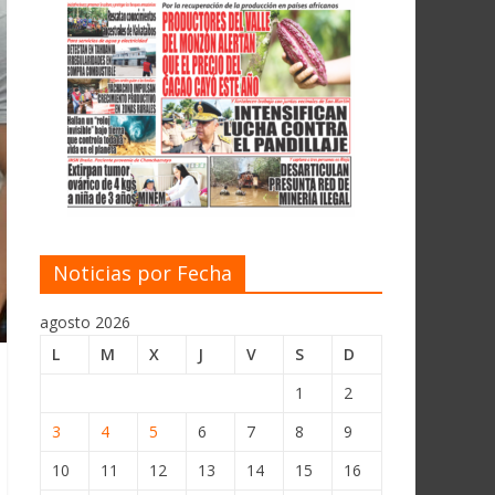
Noticias por Fecha
agosto 2026
L
M
X
J
V
S
D
1
2
3
4
5
6
7
8
9
10
11
12
13
14
15
16