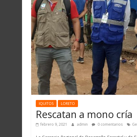
Martín
y
Loreto
IQUITOS
LORETO
Rescatan a mono cría
febrero 9, 2021
admin
0 comentarios
Ge