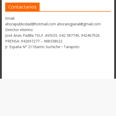
Contactanos
Email:
ahorapublicidad@hotmail.com ahoraregianal@gmail.com
Director interino:
José Arias Padilla TELF. AVISOS. 042 587749, 942467926
PRENSA: 942697277 – 988338022
Jr. España N° 211Barrio Suchiche • Tarapoto