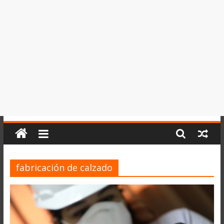
del
Perú,
Mundo
,
Ucayali,
San
Martín
y
Loreto
fabricación de calzado