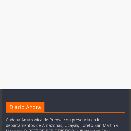
Diario Ahora
Cadena Amázonica de Prensa con presencia en los
departamentos de Amazonas, Ucayali, Loreto San Martín y
Huanuco DIRECTOR PERIODÍSTICO Iquitos: Jorge Arias