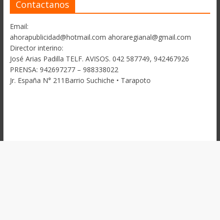
Contactanos
Email:
ahorapublicidad@hotmail.com ahoraregianal@gmail.com
Director interino:
José Arias Padilla TELF. AVISOS. 042 587749, 942467926
PRENSA: 942697277 – 988338022
Jr. España N° 211Barrio Suchiche • Tarapoto