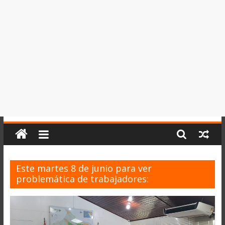
del
Perú,
Mundo
,
Ucayali,
San
Martín
y
Loreto
Este martes 8 de junio para ver
problemática de trabajadores: