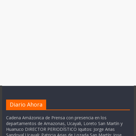
Diario Ahora
Cadena Amázonica de Prensa con presencia en los
departamentos de Amazonas, Ucayali, Loreto San Martín y
Huanuco DIRECTOR PERIODÍSTICO Iquitos: Jorge Arias
Sandoval Ucayali: Patricia Arias de Lozada San Martín: Jose