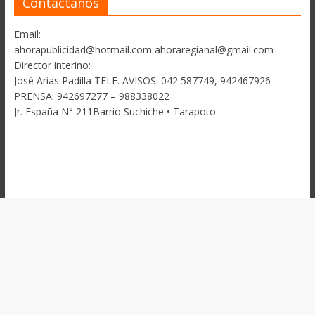
Contactanos
Email:
ahorapublicidad@hotmail.com ahoraregianal@gmail.com
Director interino:
José Arias Padilla TELF. AVISOS. 042 587749, 942467926
PRENSA: 942697277 – 988338022
Jr. España N° 211Barrio Suchiche • Tarapoto