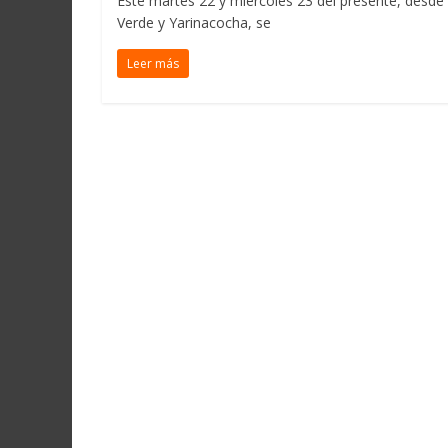
Este martes 22 y miércoles 23 del presente, desde
Verde y Yarinacocha, se
Leer más