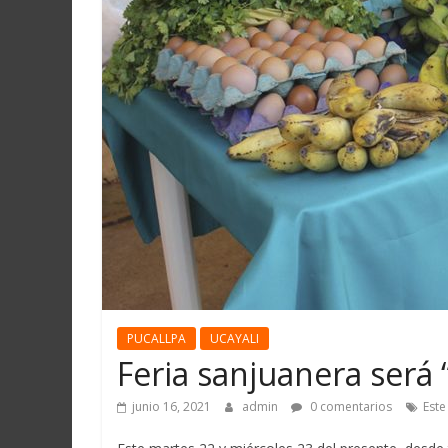
Martín
y
Loreto
PUCALLPA
UCAYALI
Feria sanjuanera será “
junio 16, 2021
admin
0 comentarios
Este