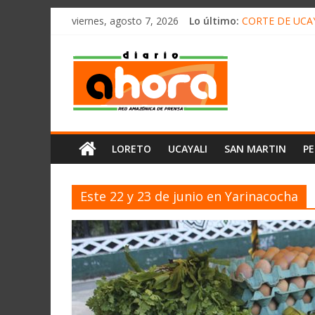
олимп казино
Saltar
viernes, agosto 7, 2026
Lo último:
CORTE DE UCAY
al
HALLAN UN “RE
contenido
Diario
RAFAEL LÓPEZ 
05 DE AGOSTO 
DETECTAN EN 
Ahora
Cadena
LORETO
UCAYALI
SAN MARTIN
P
Amazónica
de
Prensa
Este 22 y 23 de junio en Yarinacocha
Noticias
del
Perú,
Mundo
,
Ucayali,
San