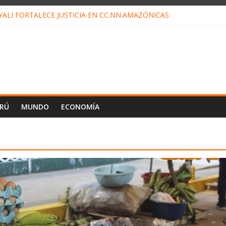
ALI FORTALECE JUSTICIA EN CC.NN.AMAZÓNICAS
LOJ INVISIBLE” BAJO TIERRA QUE CONTROLA TODA LA VIDA EN E
ALIAGA NO EXPLICA RENUNCIA DE LUIS RUBIO
ES EL ÚLTIMO DÍA PARA PAGOS DE RECIBOS
TAHUANIA IRREGULARIDADES EN COMPRA COMBUSTIBLE
ERÚ
MUNDO
ECONOMÍA