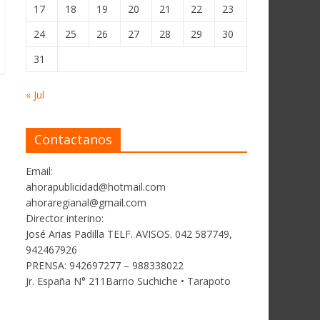
17
18
19
20
21
22
23
24
25
26
27
28
29
30
31
« Jul
Contactanos
Email:
ahorapublicidad@hotmail.com
ahoraregianal@gmail.com
Director interino:
José Arias Padilla TELF. AVISOS. 042 587749,
942467926
PRENSA: 942697277 – 988338022
Jr. España N° 211Barrio Suchiche • Tarapoto